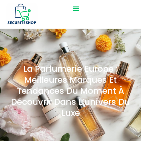
La Parfumerie Europe :
Meilleures Marques Et
Tendances Du Moment À
Découvrir Dans L’univers Du
Luxe