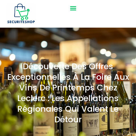
Découverte Des Offres
Exceptionnelles À La Foire Aux
Vins De Printemps Chez
Leclerc : Les Appellations
Régionales Qui Valent Le
Détour